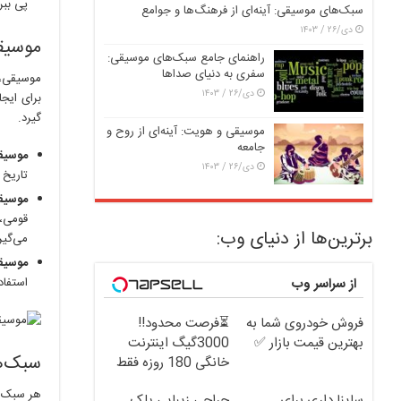
پی ببر
سبک‌های موسیقی: آینه‌ای از فرهنگ‌ها و جوامع
دی/۲۶ / ۱۴۰۳
موسیق
راهنمای جامع سبک‌های موسیقی:
سفری به دنیای صداها
موسیقی، 
دی/۲۶ / ۱۴۰۳
برای ایج
گیرد.
موسیقی و هویت: آینه‌ای از روح و
جامعه
موسیق
دی/۲۶ / ۱۴۰۳
تاریخ 
موسیق
قومی، 
برترین‌ها از دنیای وب:
می‌گیر
موسیق
از سراسر وب
استفاد
فروش خودروی شما به
⏳فرصت محدود!!
بهترین قیمت بازار ✅
3000گیگ اینترنت
سبک‌ه
خانگی 180 روزه فقط
600 هزارتومان!!
هر سبک م
ساینا داری برای
جراحی زیبایی پلک