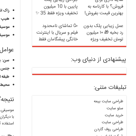
فروش؟ با کارنامه به
پایین با 10 میلیون
راک ان
بهترین قیمت بفروش!
تخفیف ویژه فقط 35 ✨
هیپ ه
عمل زیبایی پلک بدون
🥳 تماشای نامحدود
موسیق
رد بخیه 🎁 ۱۰ میلیون
فیلم و سریال با اینترنت
موسیقی
تومان تخفیف ویژه
خانگی پیشگامان فقط
ماهی 100
عوامل 
پیشنهادی از دنیای وب:
سن:
با
جنس:
طبقه ا
محیط 
تبلیغات متنی:
نتیجه‌
طراحی سایت بیمه
سئو سایت
موسیقی، ت
خرید سایت
با دیگران
طراحی سایت
استفاده ک
طراحی روف گاردن