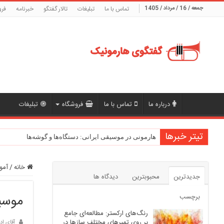
جمعه / 16 / مرداد / 1405
تماس با ما
تبلیغات
تالار گفتگو
خبرنامه
فرو
درباره ما
تماس با ما
فروشگاه
تبلیغات
تیتر خبرها
هارمونی در موسیقی ایرانی: دستگاه‌ها و گوشه‌ها
خانه
/
آمو
جدیدترین
محبوبترین
دیدگاه ها
موسیق
برچسب
رنگ‌های ارکستر: مطالعه‌ای جامع
بر روی تمبرهای مختلف سازها در
آقای اد