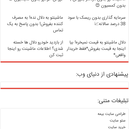
بدون کمسیون 😍
سرمایه گذاری بدون ریسک با سود
ماشینتو به دلال نده! به مصرف
38 درصد سالانه📈
کننده بفروش! بدون پاسخ به یک
تماس
دلال ماشینتو به قیمت نمیخره! بیا
از بازدید خودرو دلال ها خسته
اینجا به قیمت بفروش*فقط خریدار
شدی؟ اطلاعات ماشینت رو اینجا
واقعی*
ثبت کن
پیشنهادی از دنیای وب:
تبلیغات متنی:
طراحی سایت بیمه
سئو سایت
خرید سایت