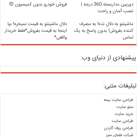
دوربین مداربسته 360 درجه |
فروش خودرو بدون کمیسیون 😍
نصب آسان و راحت
ماشینتو به دلال نده! به مصرف
دلال ماشینتو به قیمت نمیخره! بیا
کننده بفروش! بدون پاسخ به یک
اینجا به قیمت بفروش*فقط خریدار
تماس
واقعی*
پیشنهادی از دنیای وب:
تبلیغات متنی:
طراحی سایت بیمه
سئو سایت
خرید سایت
طراحی سایت
طراحی روف گاردن
شرکت فضای سبز